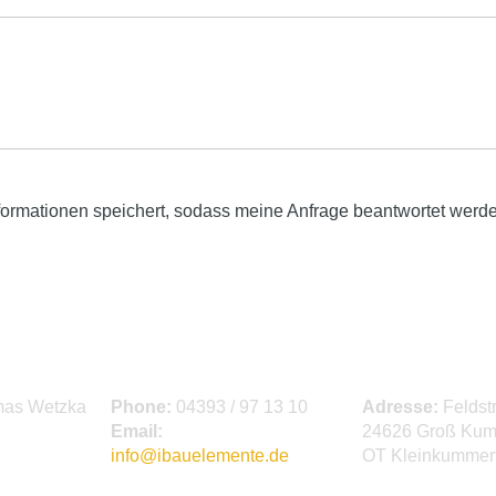
Informationen speichert, sodass meine Anfrage beantwortet werd
as Wetzka
Phone:
04393 / 97 13 10
Adresse:
Felds
Email:
24626 Groß Kum
info@ibauelemente.de
OT Kleinkummer