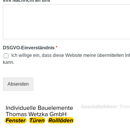
Ihre Nachricht an uns
T
e
l
e
f
o
n
n
DSGVO-Einverständnis
*
u
Ich willige ein, dass diese Website meine übermittelten 
m
kann.
m
e
r
Absenden
Geschäftsführer:
Thom