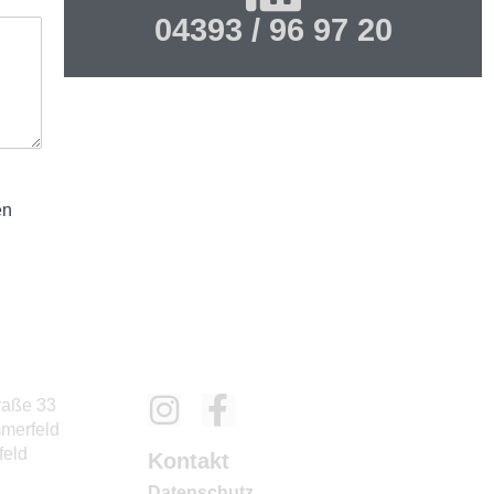
04393 / 96 97 20
en
traße 33
merfeld
feld
Kontakt
Datenschutz