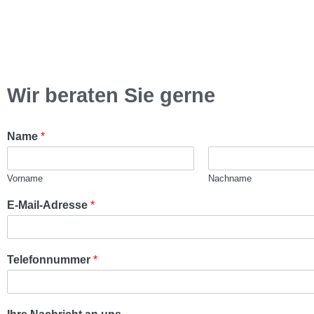
Wir beraten Sie gerne
T
Name
*
e
l
e
Vorname
Nachname
f
o
E-Mail-Adresse
*
n
n
u
m
Telefonnummer
*
m
e
r
*